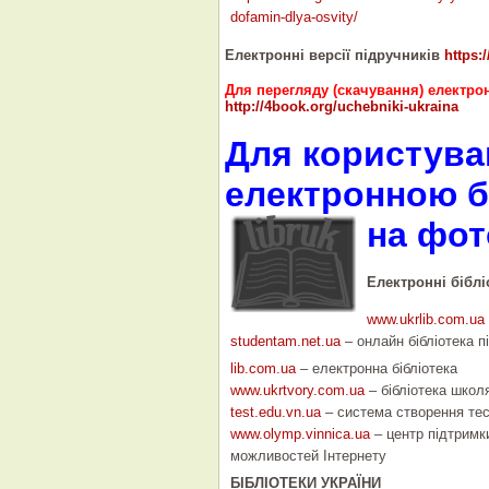
dofamin-dlya-osvity/
Електронні версії підручників
https:
Для перегляду (скачування) електро
http://4book.org/uchebniki-ukraina
Для користува
електронною б
на ф
Електронні біблі
www.ukrlib.com.ua
studentam.net.ua
– онлайн бібліотека п
lib.com.ua
– електронна бібліотека
www.ukrtvory.com.ua
– бібліотека школ
test.edu.vn.ua
– система створення тес
www.olymp.vinnica.ua
– центр підтримк
можливостей Інтернету
БІБЛІОТЕКИ УКРАЇНИ