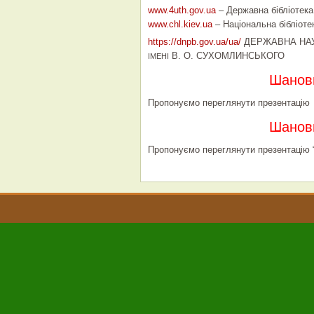
www.4uth.gov.ua
– Державна бібліотека
www.chl.kiev.ua
– Національна бібліоте
https://dnpb.gov.ua/ua/
ДЕРЖАВНА НАУ
В. О. СУХОМЛИНСЬКОГО
ІМЕНІ
Шановн
Пропонуємо переглянути презентацію
Шановн
Пропонуємо переглянути презентацію “