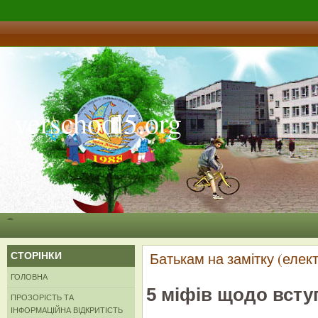
verschool5.org
СТОРІНКИ
Батькам на замітку (елек
ГОЛОВНА
5 міфів щодо всту
ПРОЗОРІСТЬ ТА
ІНФОРМАЦІЙНА ВІДКРИТІСТЬ