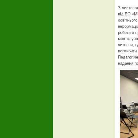
З листопад
від БО «М
освітнього
інформацій
роботи в п
мов та учн
читання, г
поглибити 
Педагогічн
надання пс