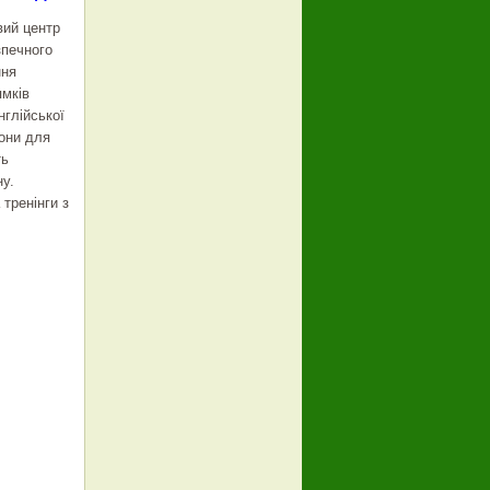
вий центр
зпечного
ння
ямків
нглійської
зони для
ть
ну.
 тренінги з