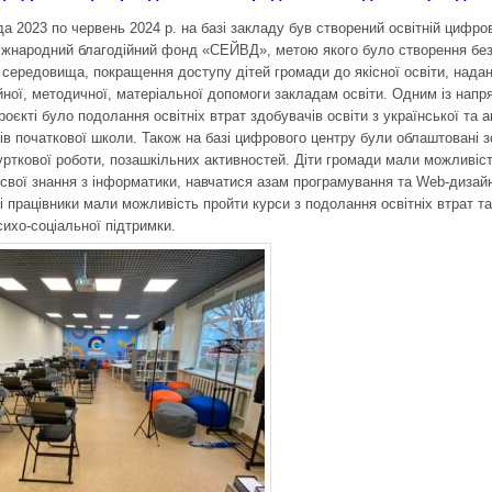
а 2023 по червень 2024 р. на базі закладу був створений освітній цифро
іжнародний благодійний фонд «СЕЙВД», метою якого було створення бе
 середовища, покращення доступу дітей громади до якісної освіти, нада
ної, методичної, матеріальної допомоги закладам освіти. Одним із напр
роєкті було подолання освітніх втрат здобувачів освіти з української та а
ів початкової школи. Також на базі цифрового центру були облаштовані 
урткової роботи, позашкільних активностей. Діти громади мали можливіс
свої знання з інформатики, навчатися азам програмування та Web-дизай
і працівники мали можливість пройти курси з подолання освітніх втрат та
ихо-соціальної підтримки.