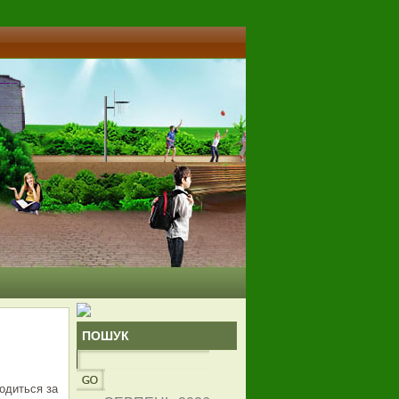
ПОШУК
водиться за