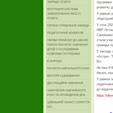
ЗАКЛАДУ ОСВІТИ
підтримки
розвитку д
ВНУТРІШНЯ СИСТЕМА
У рамках р
ЗАБЕЗПЕЧЕННЯ ЯКОСТІ
ОСВІТИ
«Карʼєрний
У січні 20
ОРГАНИ УПРАВЛІННЯ ЗАКЛАДУ
НВР Осташк
ПЕДАГОГІЧНИЙ КОЛЕКТИВ
Саннікової
стали уча
УМОВИ ПРИЙОМУ ДО ШКОЛИ.
ПЛАТНІ ПОСЛУГИ. НАВЧАННЯ
громада пі
ДІТЕЙ З ОСОБЛИВИМИ
У закладі
ОСВТНІМИ ПОТРЕБАМИ
«Астра», 
Е-ЖУРНАЛ
М».
На базі 8-
ПОЧАТОК НАВЧАЛЬНОГО РОКУ
бачать інш
КРИТЕРІЇ ОЦІНЮВАННЯ
У рамках м
ДИСТАНЦІЙНЕ НАВЧАННЯ
податкової
до відділ
ЗАКІНЧЕННЯ НАВЧАЛЬНОГО
РОКУ ТА ПРОВЕДЕННЯ ДПА
https://dr
ЦИВІЛЬНИЙ ЗАХИСТ (УКРИТТЯ,
НС)