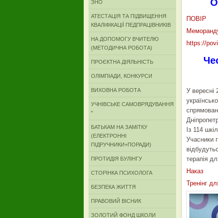
О
ЗНО
АТЕСТАЦІЯ ТА ПІДВИЩЕННЯ
ПОВІР
КВАЛІФІКАЦІЇ ПЕДПРАЦІВНИКІВ
Меморанд
НА ДОПОМОГУ ВЧИТЕЛЮ
https://povi
(МЕТОДИЧНА РОБОТА)
Че
ПРОЄКТНА ДІЯЛЬНІСТЬ
ОЛІМПІАДИ, КОНКУРСИ
ВИХОВНА РОБОТА
У вересні 
українсько
УЧНІВСЬКЕ САМОВРЯДУВАННЯ
спрямовани
"
Дніпропетр
БАТЬКАМ НА ЗАМІТКУ
Із 114 шкі
(ЕЛЕКТРОННІ
Учасники п
ПІДРУЧНИКИ+ПОРАДИ)
відбудутьс
терапія дл
ПРОТИДІЯ БУЛІНГУ
Наказ
СТОРІНКА ПСИХОЛОГА
Тренінг дл
БЕЗПЕКА ЖИТТЯ
ПРАВОВИЙ ВІСНИК
ЗОЛОТИЙ ФОНД ШКОЛИ