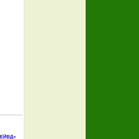
«СЕЙВД»