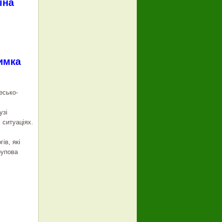
їна
имка
есько-
узі
 ситуаціях.
ів, які
рупова