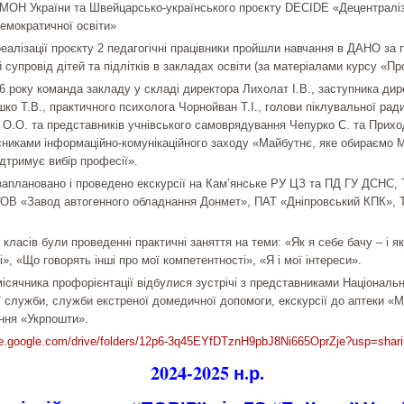
 МОН України та Швейцарсько-українського проєкту DECIDE «Децентраліз
емократичної освіти»
еалізації проєкту 2 педагогічні працівники пройшли навчання в ДАНО за
 супровід дітей та підлітків в закладах освіти (за матеріалами курсу «Пр
26 року команда закладу у складі директора Лихолат І.В., заступника дир
о Т.В., практичного психолога Чорнойван Т.І., голови піклувальної рад
 О.О. та представників учнівського самоврядування Чепурко С. та Прихо
сниками інформаційно-комунікаційного заходу «Майбутнє, яке обираємо 
дтримує вибір професії».
 заплановано і проведено екскурсії на Кам’янське РУ ЦЗ та ПД ГУ ДСНС,
ТОВ «Завод автогенного обладнання Донмет», ПАТ «Дніпровський КПК», 
9 класів були проведенні практичні заняття на теми: «Як я себе бачу – і я
і», «Що говорять інші про мої компетентності», «Я і мої інтереси».
ісячника профорієнтації відбулися зустрічі з представниками Національно
 служби, служби екстреної домедичної допомоги, екскурсії до аптеки «М
ення «Укрпошти».
ive.google.com/drive/folders/12p6-3q45EYfDTznH9pbJ8Ni665OprZje?usp=shar
2024-2025 н.р.