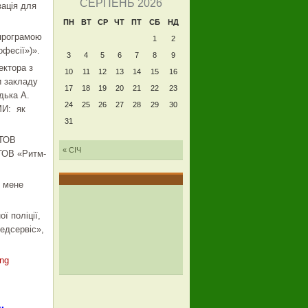
СЕРПЕНЬ 2026
ація для
ПН
ВТ
СР
ЧТ
ПТ
СБ
НД
 програмою
1
2
офесії»)».
3
4
5
6
7
8
9
ектора з
10
11
12
13
14
15
16
и закладу
17
18
19
20
21
22
23
дька А.
24
25
26
27
28
29
30
МИ: як
31
 ТОВ
« СІЧ
ТОВ «Ритм-
к мене
ї поліції,
едсервіс»,
ing