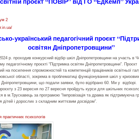
світній проєкт “ПОВІР” від ГО “ЕдКемп” Укра
ум 2
r.in.ua/
сько-український педагогічний проєкт “Підтр
освітян Дніпропетровщини”
2024 р. проходив конкурсний відбір шкіл Дніпропетровщини на участь в Ч
му педагогічному проєкті “Підтримка освітян Дніпропетровщини”. Проєкт
й на посилення спроможностей та компетенцій працівників освітньої гал
овської області, зокрема в проблематиці функціонування шкіл у кризових
л Дніпропетровщини, що подали заявки, було відібрано 60. Ми у відборі.
роєкту з 23 вересня по 27 вересня пройдуть курси для шкільних психолог
я в м.Трускавець за програмою “Імпровізація та драма як підтримуюча г
я дітей і дорослих з складним життєвим досвідом”.
я практичних психологів