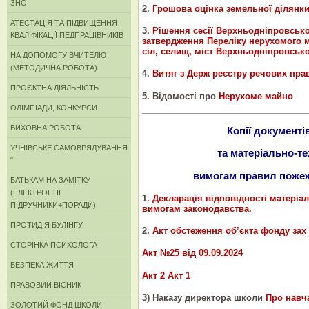
ЗНО
2.
Грошова оцінка земельної ділянк
АТЕСТАЦІЯ ТА ПІДВИЩЕННЯ
3.
Рішення сесії Верхньодніпровської
КВАЛІФІКАЦІЇ ПЕДПРАЦІВНИКІВ
затвердження Переліку нерухомого м
сіл, селищ, міст Верхньодніпровсько
НА ДОПОМОГУ ВЧИТЕЛЮ
(МЕТОДИЧНА РОБОТА)
4.
Витяг з Держ реєстру речових пра
ПРОЄКТНА ДІЯЛЬНІСТЬ
5. Відомості про
Нерухоме майно
ОЛІМПІАДИ, КОНКУРСИ
ВИХОВНА РОБОТА
Копії документі
УЧНІВСЬКЕ САМОВРЯДУВАННЯ
та матеріально-те
"
вимогам правил пожеж
БАТЬКАМ НА ЗАМІТКУ
(ЕЛЕКТРОННІ
1.
Декларація відповідності матеріа
ПІДРУЧНИКИ+ПОРАДИ)
вимогам законодавства.
ПРОТИДІЯ БУЛІНГУ
2.
Акт обстеження об’єкта фонду зах
СТОРІНКА ПСИХОЛОГА
Акт №25 від 09.09.2024
БЕЗПЕКА ЖИТТЯ
Акт 2
Акт 1
ПРАВОВИЙ ВІСНИК
3) Наказу директора школи
Про навча
ЗОЛОТИЙ ФОНД ШКОЛИ