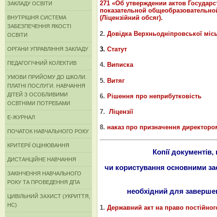
271 «Об утверждении актов Государ
ЗАКЛАДУ ОСВІТИ
показательной общеобразовательной
(Ліцензійний обсяг).
ВНУТРІШНЯ СИСТЕМА
ЗАБЕЗПЕЧЕННЯ ЯКОСТІ
2.
Довідка Верхньодніпровської міськ
ОСВІТИ
3
.
Статут
ОРГАНИ УПРАВЛІННЯ ЗАКЛАДУ
ПЕДАГОГІЧНИЙ КОЛЕКТИВ
4.
Виписка
УМОВИ ПРИЙОМУ ДО ШКОЛИ.
5.
Витяг
ПЛАТНІ ПОСЛУГИ. НАВЧАННЯ
ДІТЕЙ З ОСОБЛИВИМИ
6.
Рішення про неприбутковість
ОСВТНІМИ ПОТРЕБАМИ
7.
Ліцензії
Е-ЖУРНАЛ
8.
наказ про призначення директоро
ПОЧАТОК НАВЧАЛЬНОГО РОКУ
КРИТЕРІЇ ОЦІНЮВАННЯ
Копії документів,
ДИСТАНЦІЙНЕ НАВЧАННЯ
чи користування основними за
ЗАКІНЧЕННЯ НАВЧАЛЬНОГО
РОКУ ТА ПРОВЕДЕННЯ ДПА
необхідний для заверше
ЦИВІЛЬНИЙ ЗАХИСТ (УКРИТТЯ,
НС)
1.
Державний акт на право постійно