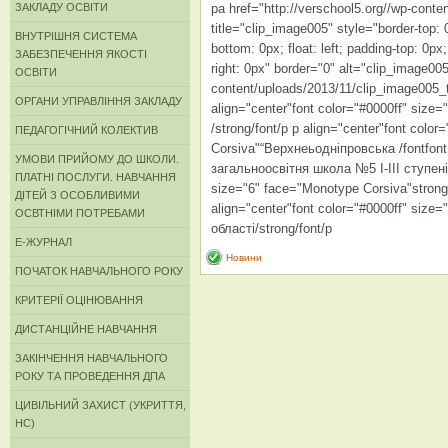
ЗАКЛАДУ ОСВІТИ
pa href="http://verschool5.org//wp-cont
title="clip_image005" style="border-top: 
ВНУТРІШНЯ СИСТЕМА
bottom: 0px; float: left; padding-top: 0px;
ЗАБЕЗПЕЧЕННЯ ЯКОСТІ
right: 0px" border="0" alt="clip_image005
ОСВІТИ
content/uploads/2013/11/clip_image005_
ОРГАНИ УПРАВЛІННЯ ЗАКЛАДУ
align="center"font color="#0000ff" siz
/strong/font/p p align="center"font colo
ПЕДАГОГІЧНИЙ КОЛЕКТИВ
Corsiva"“Верхнеьодніпровська /fontfon
УМОВИ ПРИЙОМУ ДО ШКОЛИ.
загальноосвітня школа №5 І-ІІІ ступенів”
ПЛАТНІ ПОСЛУГИ. НАВЧАННЯ
size="6" face="Monotype Corsiva"stron
ДІТЕЙ З ОСОБЛИВИМИ
align="center"font color="#0000ff" siz
ОСВТНІМИ ПОТРЕБАМИ
області/strong/font/p
Е-ЖУРНАЛ
Новини
ПОЧАТОК НАВЧАЛЬНОГО РОКУ
КРИТЕРІЇ ОЦІНЮВАННЯ
ДИСТАНЦІЙНЕ НАВЧАННЯ
ЗАКІНЧЕННЯ НАВЧАЛЬНОГО
РОКУ ТА ПРОВЕДЕННЯ ДПА
ЦИВІЛЬНИЙ ЗАХИСТ (УКРИТТЯ,
НС)